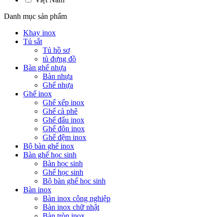
Danh mục sản phẩm
Khay inox
Tủ sắt
Tủ hồ sơ
tủ đựng đồ
Bàn ghế nhựa
Bàn nhựa
Ghế nhựa
Ghế inox
Ghế xếp inox
Ghế cà phê
Ghế đẩu inox
Ghế đôn inox
Ghế đệm inox
Bộ bàn ghế inox
Bàn ghế học sinh
Bàn học sinh
Ghế học sinh
Bộ bàn ghế học sinh
Bàn inox
Bàn inox công nghiệp
Bàn inox chữ nhật
Bàn tròn inox