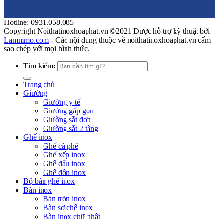
Hotline: 0931.058.085
Copyright Noithatinoxhoaphat.vn ©2021 Được hỗ trợ kỹ thuật bởi
Lammmo.com
- Các nội dung thuộc về noithatinoxhoaphat.vn cấm
sao chép với mọi hình thức.
Tìm kiếm:
Trang chủ
Giường
Giường y tế
Giường gấp gọn
Giường sắt đơn
Giường sắt 2 tầng
Ghế inox
Ghế cà phê
Ghế xếp inox
Ghế đẩu inox
Ghế đôn inox
Bộ bàn ghế inox
Bàn inox
Bàn tròn inox
Bàn sơ chế inox
Bàn inox chữ nhật