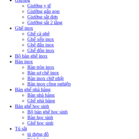
Giường
Giường y tế
Giường gấp gọn
Giường sắt đơn
Giường sắt 2 tầng
Ghế inox
Ghế cà phê
Ghế xếp inox
Ghế đẩu inox
Ghế đôn inox
Bộ bàn ghế inox
Bàn inox
Bàn tròn inox
Bàn sơ chế inox
Bàn inox chữ nhật
Bàn inox công nghiệp
Bàn ghế nhà hàng
Bàn nhà hàng
Ghế nhà hàng
Bàn ghế học sinh
Bộ bàn ghế học sinh
Bàn học sinh
Ghế học sinh
Tủ sắt
tủ đựng đồ