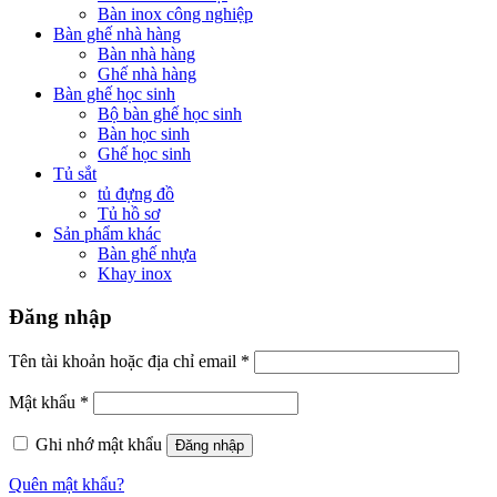
Bàn inox công nghiệp
Bàn ghế nhà hàng
Bàn nhà hàng
Ghế nhà hàng
Bàn ghế học sinh
Bộ bàn ghế học sinh
Bàn học sinh
Ghế học sinh
Tủ sắt
tủ đựng đồ
Tủ hồ sơ
Sản phẩm khác
Bàn ghế nhựa
Khay inox
Đăng nhập
Tên tài khoản hoặc địa chỉ email
*
Mật khẩu
*
Ghi nhớ mật khẩu
Đăng nhập
Quên mật khẩu?