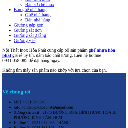
Bàn sơ chế inox
Bàn ghế nhà hàng
Ghế nhà hàng
Bàn nhà hàng
Giường gấp gọn
Giường sắt đơn
Giường sắt 2 tầng
Giường y tế
Nội Thất Inox Hòa Phát cung cấp bộ sản phẩm
ghế nhựa hòa
phát
giá rẻ uy tín, đảm bảo chất lượng. Liên hệ hotline
0931.058.085 để đặt hàng ngay.
Không tìm thấy sản phẩm nào khớp với lựa chọn của bạn.
Về chúng tôi
MST : 0316706546
info.noithatinoxhoaphat@gmail.com
Xưởng sản xuất : 217/6 ĐƯỜNG SỐ 6, BÌNH HƯNG HÒA B,
PHƯỜNG BÌNH TÂN. HCM
Hotline 1 : 0931.058.085 - HẰNG
Hotline 2 : 0938.163.193 - AN