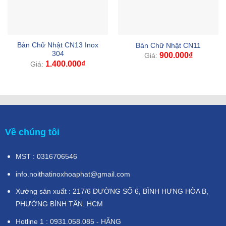
Bàn Chữ Nhật CN13 Inox
Bàn Chữ Nhật CN11
304
900.000
₫
Giá:
1.400.000
₫
Giá:
Về chúng tôi
MST : 0316706546
info.noithatinoxhoaphat@gmail.com
Xưởng sản xuất : 217/6 ĐƯỜNG SỐ 6, BÌNH HƯNG HÒA B,
PHƯỜNG BÌNH TÂN. HCM
Hotline 1 : 0931.058.085 - HẰNG